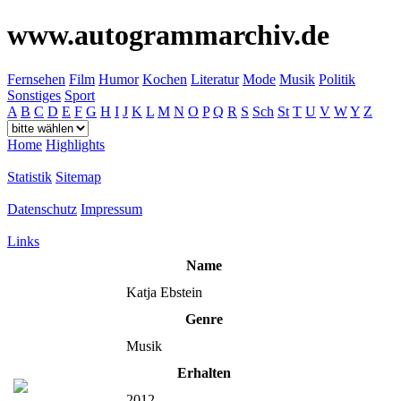
www.autogrammarchiv.de
Fernsehen
Film
Humor
Kochen
Literatur
Mode
Musik
Politik
Sonstiges
Sport
A
B
C
D
E
F
G
H
I
J
K
L
M
N
O
P
Q
R
S
Sch
St
T
U
V
W
Y
Z
Home
Highlights
Statistik
Sitemap
Datenschutz
Impressum
Links
Name
Katja Ebstein
Genre
Musik
Erhalten
2012