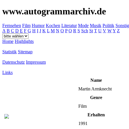
www.autogrammarchiv.de
Fernsehen
Film
Humor
Kochen
Literatur
Mode
Musik
Politik
Sonstig
A
B
C
D
E
F
G
H
I
J
K
L
M
N
O
P
Q
R
S
Sch
St
T
U
V
W
Y
Z
Home
Highlights
Statistik
Sitemap
Datenschutz
Impressum
Links
Name
Martin Armknecht
Genre
Film
Erhalten
1991