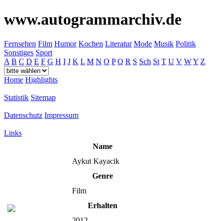
www.autogrammarchiv.de
Fernsehen
Film
Humor
Kochen
Literatur
Mode
Musik
Politik
Sonstiges
Sport
A
B
C
D
E
F
G
H
I
J
K
L
M
N
O
P
Q
R
S
Sch
St
T
U
V
W
Y
Z
Home
Highlights
Statistik
Sitemap
Datenschutz
Impressum
Links
Name
Aykut Kayacik
Genre
Film
Erhalten
2012