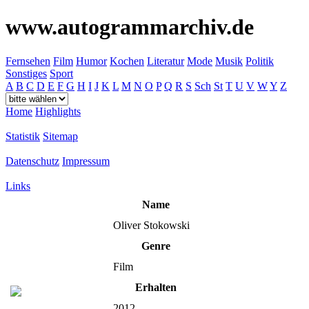
www.autogrammarchiv.de
Fernsehen
Film
Humor
Kochen
Literatur
Mode
Musik
Politik
Sonstiges
Sport
A
B
C
D
E
F
G
H
I
J
K
L
M
N
O
P
Q
R
S
Sch
St
T
U
V
W
Y
Z
Home
Highlights
Statistik
Sitemap
Datenschutz
Impressum
Links
Name
Oliver Stokowski
Genre
Film
Erhalten
2012