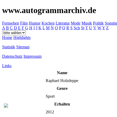
www.autogrammarchiv.de
Fernsehen
Film
Humor
Kochen
Literatur
Mode
Musik
Politik
Sonstig
A
B
C
D
E
F
G
H
I
J
K
L
M
N
O
P
Q
R
S
Sch
St
T
U
V
W
Y
Z
Home
Highlights
Statistik
Sitemap
Datenschutz
Impressum
Links
Name
Raphael Holzdeppe
Genre
Sport
Erhalten
2012