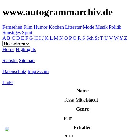
www.autogrammarchiv.de
Fernsehen
Film
Humor
Kochen
Literatur
Mode
Musik
Politik
Sonstiges
Sport
A
B
C
D
E
F
G
H
I
J
K
L
M
N
O
P
Q
R
S
Sch
St
T
U
V
W
Y
Z
Home
Highlights
Statistik
Sitemap
Datenschutz
Impressum
Links
Name
Tessa Mittelstaedt
Genre
Film
Erhalten
2013