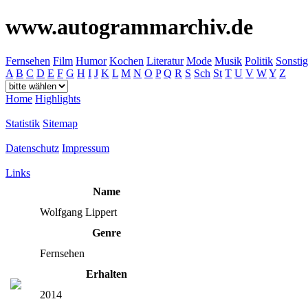
www.autogrammarchiv.de
Fernsehen
Film
Humor
Kochen
Literatur
Mode
Musik
Politik
Sonstig
A
B
C
D
E
F
G
H
I
J
K
L
M
N
O
P
Q
R
S
Sch
St
T
U
V
W
Y
Z
Home
Highlights
Statistik
Sitemap
Datenschutz
Impressum
Links
Name
Wolfgang Lippert
Genre
Fernsehen
Erhalten
2014