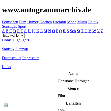
www.autogrammarchiv.de
Fernsehen
Film
Humor
Kochen
Literatur
Mode
Musik
Politik
Sonstiges
Sport
A
B
C
D
E
F
G
H
I
J
K
L
M
N
O
P
Q
R
S
Sch
St
T
U
V
W
Y
Z
Home
Highlights
Statistik
Sitemap
Datenschutz
Impressum
Links
Name
Christiane Hörbiger
Genre
Film
Erhalten
1994