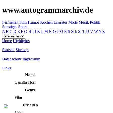
www.autogrammarchiv.de
Fernsehen
Film
Humor
Kochen
Literatur
Mode
Musik
Politik
Sonstiges
Sport
A
B
C
D
E
F
G
H
I
J
K
L
M
N
O
P
Q
R
S
Sch
St
T
U
V
W
Y
Z
Home
Highlights
Statistik
Sitemap
Datenschutz
Impressum
Links
Name
Camilla Horn
Genre
Film
Erhalten
1994