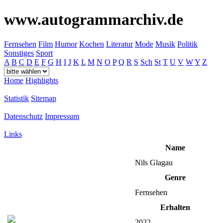
www.autogrammarchiv.de
Fernsehen
Film
Humor
Kochen
Literatur
Mode
Musik
Politik
Sonstiges
Sport
A
B
C
D
E
F
G
H
I
J
K
L
M
N
O
P
Q
R
S
Sch
St
T
U
V
W
Y
Z
Home
Highlights
Statistik
Sitemap
Datenschutz
Impressum
Links
Name
Nils Glagau
Genre
Fernsehen
Erhalten
2022