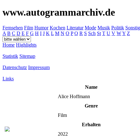
www.autogrammarchiv.de
Fernsehen
Film
Humor
Kochen
Literatur
Mode
Musik
Politik
Sonstig
A
B
C
D
E
F
G
H
I
J
K
L
M
N
O
P
Q
R
S
Sch
St
T
U
V
W
Y
Z
Home
Highlights
Statistik
Sitemap
Datenschutz
Impressum
Links
Name
Alice Hoffmann
Genre
Film
Erhalten
2022