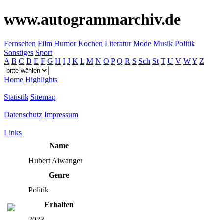
www.autogrammarchiv.de
Fernsehen
Film
Humor
Kochen
Literatur
Mode
Musik
Politik
Sonstiges
Sport
A
B
C
D
E
F
G
H
I
J
K
L
M
N
O
P
Q
R
S
Sch
St
T
U
V
W
Y
Z
Home
Highlights
Statistik
Sitemap
Datenschutz
Impressum
Links
Name
Hubert Aiwanger
Genre
Politik
Erhalten
2023