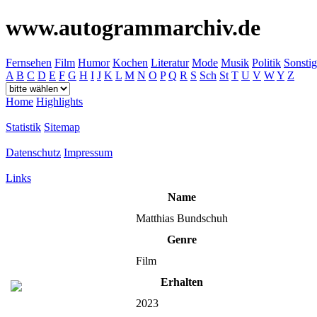
www.autogrammarchiv.de
Fernsehen
Film
Humor
Kochen
Literatur
Mode
Musik
Politik
Sonstig
A
B
C
D
E
F
G
H
I
J
K
L
M
N
O
P
Q
R
S
Sch
St
T
U
V
W
Y
Z
Home
Highlights
Statistik
Sitemap
Datenschutz
Impressum
Links
Name
Matthias Bundschuh
Genre
Film
Erhalten
2023