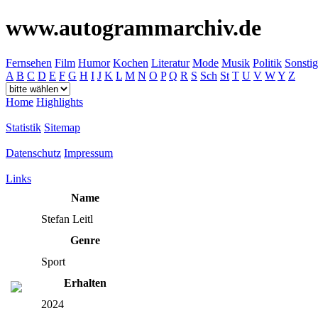
www.autogrammarchiv.de
Fernsehen
Film
Humor
Kochen
Literatur
Mode
Musik
Politik
Sonstig
A
B
C
D
E
F
G
H
I
J
K
L
M
N
O
P
Q
R
S
Sch
St
T
U
V
W
Y
Z
Home
Highlights
Statistik
Sitemap
Datenschutz
Impressum
Links
Name
Stefan Leitl
Genre
Sport
Erhalten
2024