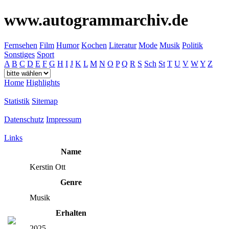
www.autogrammarchiv.de
Fernsehen
Film
Humor
Kochen
Literatur
Mode
Musik
Politik
Sonstiges
Sport
A
B
C
D
E
F
G
H
I
J
K
L
M
N
O
P
Q
R
S
Sch
St
T
U
V
W
Y
Z
Home
Highlights
Statistik
Sitemap
Datenschutz
Impressum
Links
Name
Kerstin Ott
Genre
Musik
Erhalten
2025