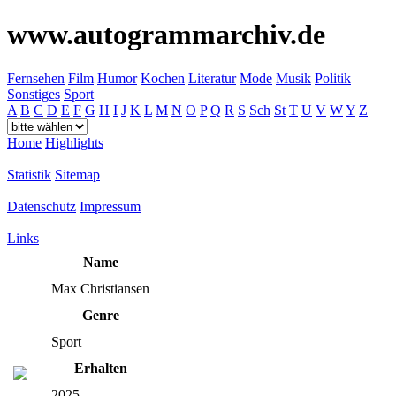
www.autogrammarchiv.de
Fernsehen
Film
Humor
Kochen
Literatur
Mode
Musik
Politik
Sonstiges
Sport
A
B
C
D
E
F
G
H
I
J
K
L
M
N
O
P
Q
R
S
Sch
St
T
U
V
W
Y
Z
Home
Highlights
Statistik
Sitemap
Datenschutz
Impressum
Links
Name
Max Christiansen
Genre
Sport
Erhalten
2025