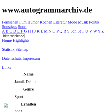
www.autogrammarchiv.de
Fernsehen
Film
Humor
Kochen
Literatur
Mode
Musik
Politik
Sonstiges
Sport
A
B
C
D
E
F
G
H
I
J
K
L
M
N
O
P
Q
R
S
Sch
St
T
U
V
W
Y
Z
Home
Highlights
Statistik
Sitemap
Datenschutz
Impressum
Links
Name
Jannik Dehm
Genre
Sport
Erhalten
2025