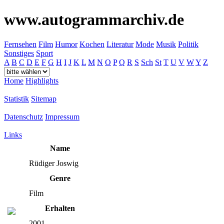
www.autogrammarchiv.de
Fernsehen
Film
Humor
Kochen
Literatur
Mode
Musik
Politik
Sonstiges
Sport
A
B
C
D
E
F
G
H
I
J
K
L
M
N
O
P
Q
R
S
Sch
St
T
U
V
W
Y
Z
Home
Highlights
Statistik
Sitemap
Datenschutz
Impressum
Links
Name
Rüdiger Joswig
Genre
Film
Erhalten
2001