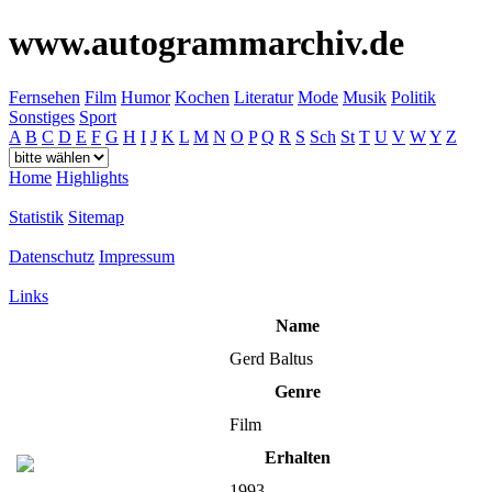
www.autogrammarchiv.de
Fernsehen
Film
Humor
Kochen
Literatur
Mode
Musik
Politik
Sonstiges
Sport
A
B
C
D
E
F
G
H
I
J
K
L
M
N
O
P
Q
R
S
Sch
St
T
U
V
W
Y
Z
Home
Highlights
Statistik
Sitemap
Datenschutz
Impressum
Links
Name
Gerd Baltus
Genre
Film
Erhalten
1993