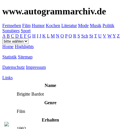
www.autogrammarchiv.de
Fernsehen
Film
Humor
Kochen
Literatur
Mode
Musik
Politik
Sonstiges
Sport
A
B
C
D
E
F
G
H
I
J
K
L
M
N
O
P
Q
R
S
Sch
St
T
U
V
W
Y
Z
Home
Highlights
Statistik
Sitemap
Datenschutz
Impressum
Links
Name
Brigitte Bardot
Genre
Film
Erhalten
1992