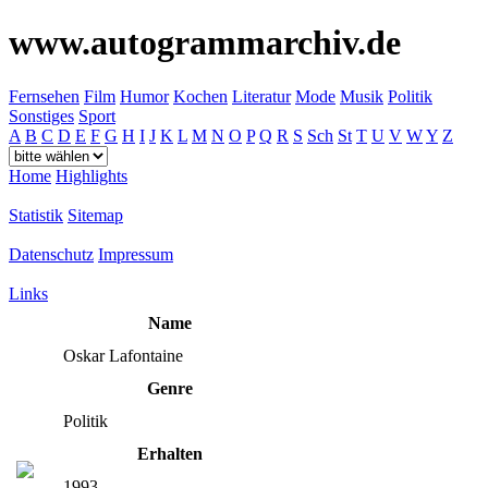
www.autogrammarchiv.de
Fernsehen
Film
Humor
Kochen
Literatur
Mode
Musik
Politik
Sonstiges
Sport
A
B
C
D
E
F
G
H
I
J
K
L
M
N
O
P
Q
R
S
Sch
St
T
U
V
W
Y
Z
Home
Highlights
Statistik
Sitemap
Datenschutz
Impressum
Links
Name
Oskar Lafontaine
Genre
Politik
Erhalten
1993