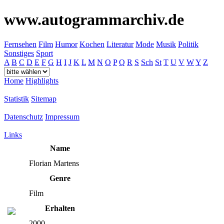
www.autogrammarchiv.de
Fernsehen
Film
Humor
Kochen
Literatur
Mode
Musik
Politik
Sonstiges
Sport
A
B
C
D
E
F
G
H
I
J
K
L
M
N
O
P
Q
R
S
Sch
St
T
U
V
W
Y
Z
Home
Highlights
Statistik
Sitemap
Datenschutz
Impressum
Links
Name
Florian Martens
Genre
Film
Erhalten
2000