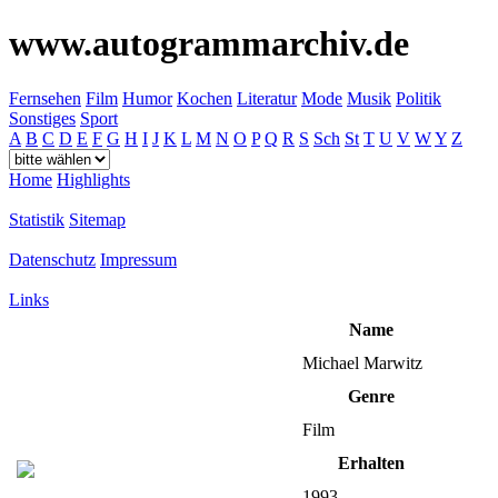
www.autogrammarchiv.de
Fernsehen
Film
Humor
Kochen
Literatur
Mode
Musik
Politik
Sonstiges
Sport
A
B
C
D
E
F
G
H
I
J
K
L
M
N
O
P
Q
R
S
Sch
St
T
U
V
W
Y
Z
Home
Highlights
Statistik
Sitemap
Datenschutz
Impressum
Links
Name
Michael Marwitz
Genre
Film
Erhalten
1993