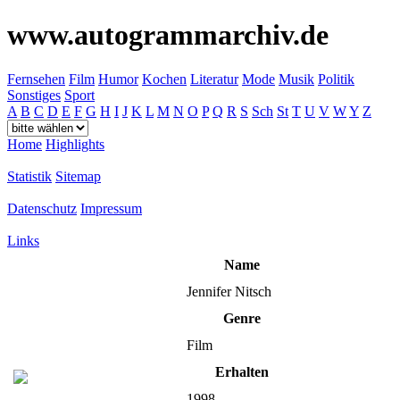
www.autogrammarchiv.de
Fernsehen
Film
Humor
Kochen
Literatur
Mode
Musik
Politik
Sonstiges
Sport
A
B
C
D
E
F
G
H
I
J
K
L
M
N
O
P
Q
R
S
Sch
St
T
U
V
W
Y
Z
Home
Highlights
Statistik
Sitemap
Datenschutz
Impressum
Links
Name
Jennifer Nitsch
Genre
Film
Erhalten
1998