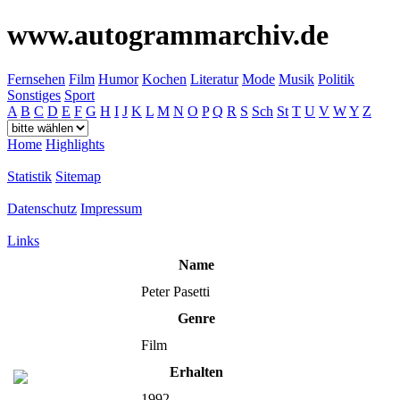
www.autogrammarchiv.de
Fernsehen
Film
Humor
Kochen
Literatur
Mode
Musik
Politik
Sonstiges
Sport
A
B
C
D
E
F
G
H
I
J
K
L
M
N
O
P
Q
R
S
Sch
St
T
U
V
W
Y
Z
Home
Highlights
Statistik
Sitemap
Datenschutz
Impressum
Links
Name
Peter Pasetti
Genre
Film
Erhalten
1992