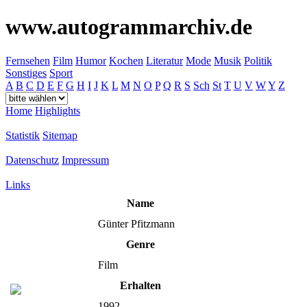
www.autogrammarchiv.de
Fernsehen
Film
Humor
Kochen
Literatur
Mode
Musik
Politik
Sonstiges
Sport
A
B
C
D
E
F
G
H
I
J
K
L
M
N
O
P
Q
R
S
Sch
St
T
U
V
W
Y
Z
Home
Highlights
Statistik
Sitemap
Datenschutz
Impressum
Links
Name
Günter Pfitzmann
Genre
Film
Erhalten
1992