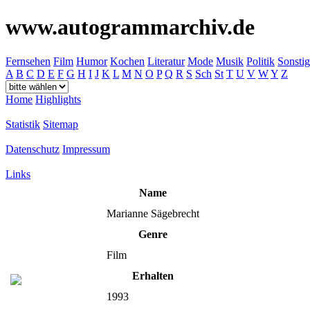
www.autogrammarchiv.de
Fernsehen
Film
Humor
Kochen
Literatur
Mode
Musik
Politik
Sonstig
A
B
C
D
E
F
G
H
I
J
K
L
M
N
O
P
Q
R
S
Sch
St
T
U
V
W
Y
Z
Home
Highlights
Statistik
Sitemap
Datenschutz
Impressum
Links
Name
Marianne Sägebrecht
Genre
Film
Erhalten
1993