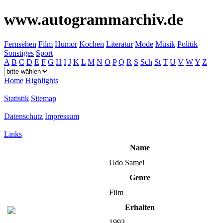
www.autogrammarchiv.de
Fernsehen
Film
Humor
Kochen
Literatur
Mode
Musik
Politik
Sonstiges
Sport
A
B
C
D
E
F
G
H
I
J
K
L
M
N
O
P
Q
R
S
Sch
St
T
U
V
W
Y
Z
Home
Highlights
Statistik
Sitemap
Datenschutz
Impressum
Links
Name
Udo Samel
Genre
Film
Erhalten
1993