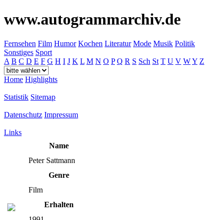
www.autogrammarchiv.de
Fernsehen
Film
Humor
Kochen
Literatur
Mode
Musik
Politik
Sonstiges
Sport
A
B
C
D
E
F
G
H
I
J
K
L
M
N
O
P
Q
R
S
Sch
St
T
U
V
W
Y
Z
Home
Highlights
Statistik
Sitemap
Datenschutz
Impressum
Links
Name
Peter Sattmann
Genre
Film
Erhalten
1991