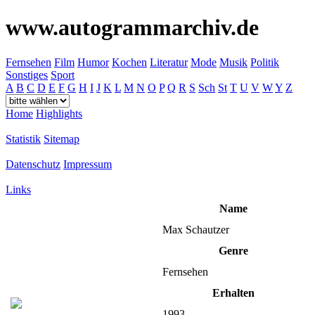
www.autogrammarchiv.de
Fernsehen
Film
Humor
Kochen
Literatur
Mode
Musik
Politik
Sonstiges
Sport
A
B
C
D
E
F
G
H
I
J
K
L
M
N
O
P
Q
R
S
Sch
St
T
U
V
W
Y
Z
Home
Highlights
Statistik
Sitemap
Datenschutz
Impressum
Links
Name
Max Schautzer
Genre
Fernsehen
Erhalten
1993