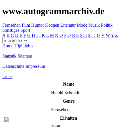
www.autogrammarchiv.de
Fernsehen
Film
Humor
Kochen
Literatur
Mode
Musik
Politik
Sonstiges
Sport
A
B
C
D
E
F
G
H
I
J
K
L
M
N
O
P
Q
R
S
Sch
St
T
U
V
W
Y
Z
Home
Highlights
Statistik
Sitemap
Datenschutz
Impressum
Links
Name
Harald Schmidt
Genre
Fernsehen
Erhalten
1998