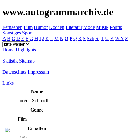
www.autogrammarchiv.de
Fernsehen
Film
Humor
Kochen
Literatur
Mode
Musik
Politik
Sonstiges
Sport
A
B
C
D
E
F
G
H
I
J
K
L
M
N
O
P
Q
R
S
Sch
St
T
U
V
W
Y
Z
Home
Highlights
Statistik
Sitemap
Datenschutz
Impressum
Links
Name
Jürgen Schmidt
Genre
Film
Erhalten
1992