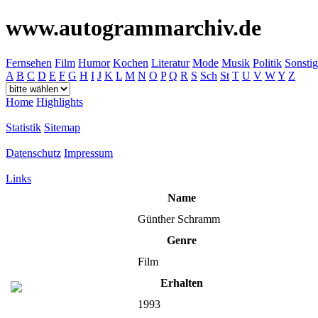
www.autogrammarchiv.de
Fernsehen
Film
Humor
Kochen
Literatur
Mode
Musik
Politik
Sonstig
A
B
C
D
E
F
G
H
I
J
K
L
M
N
O
P
Q
R
S
Sch
St
T
U
V
W
Y
Z
Home
Highlights
Statistik
Sitemap
Datenschutz
Impressum
Links
Name
Günther Schramm
Genre
Film
Erhalten
1993