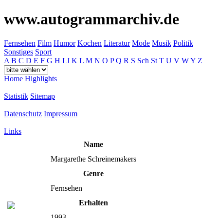
www.autogrammarchiv.de
Fernsehen
Film
Humor
Kochen
Literatur
Mode
Musik
Politik
Sonstiges
Sport
A
B
C
D
E
F
G
H
I
J
K
L
M
N
O
P
Q
R
S
Sch
St
T
U
V
W
Y
Z
Home
Highlights
Statistik
Sitemap
Datenschutz
Impressum
Links
Name
Margarethe Schreinemakers
Genre
Fernsehen
Erhalten
1993