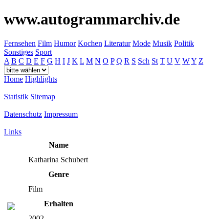
www.autogrammarchiv.de
Fernsehen
Film
Humor
Kochen
Literatur
Mode
Musik
Politik
Sonstiges
Sport
A
B
C
D
E
F
G
H
I
J
K
L
M
N
O
P
Q
R
S
Sch
St
T
U
V
W
Y
Z
Home
Highlights
Statistik
Sitemap
Datenschutz
Impressum
Links
Name
Katharina Schubert
Genre
Film
Erhalten
2002