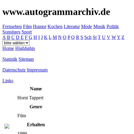
www.autogrammarchiv.de
Fernsehen
Film
Humor
Kochen
Literatur
Mode
Musik
Politik
Sonstiges
Sport
A
B
C
D
E
F
G
H
I
J
K
L
M
N
O
P
Q
R
S
Sch
St
T
U
V
W
Y
Z
Home
Highlights
Statistik
Sitemap
Datenschutz
Impressum
Links
Name
Horst Tappert
Genre
Film
Erhalten
1989