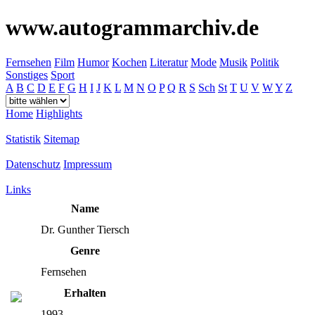
www.autogrammarchiv.de
Fernsehen
Film
Humor
Kochen
Literatur
Mode
Musik
Politik
Sonstiges
Sport
A
B
C
D
E
F
G
H
I
J
K
L
M
N
O
P
Q
R
S
Sch
St
T
U
V
W
Y
Z
Home
Highlights
Statistik
Sitemap
Datenschutz
Impressum
Links
Name
Dr. Gunther Tiersch
Genre
Fernsehen
Erhalten
1993