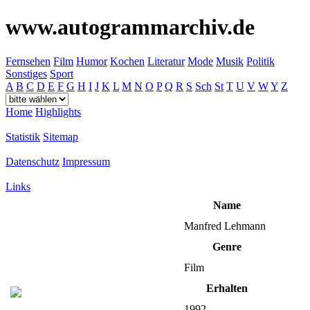
www.autogrammarchiv.de
Fernsehen
Film
Humor
Kochen
Literatur
Mode
Musik
Politik
Sonstiges
Sport
A
B
C
D
E
F
G
H
I
J
K
L
M
N
O
P
Q
R
S
Sch
St
T
U
V
W
Y
Z
Home
Highlights
Statistik
Sitemap
Datenschutz
Impressum
Links
Name
Manfred Lehmann
Genre
Film
Erhalten
1992