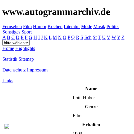
www.autogrammarchiv.de
Fernsehen
Film
Humor
Kochen
Literatur
Mode
Musik
Politik
Sonstiges
Sport
A
B
C
D
E
F
G
H
I
J
K
L
M
N
O
P
Q
R
S
Sch
St
T
U
V
W
Y
Z
Home
Highlights
Statistik
Sitemap
Datenschutz
Impressum
Links
Name
Lotti Huber
Genre
Film
Erhalten
1993