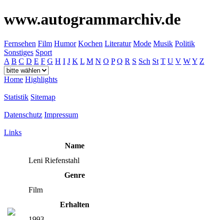
www.autogrammarchiv.de
Fernsehen
Film
Humor
Kochen
Literatur
Mode
Musik
Politik
Sonstiges
Sport
A
B
C
D
E
F
G
H
I
J
K
L
M
N
O
P
Q
R
S
Sch
St
T
U
V
W
Y
Z
Home
Highlights
Statistik
Sitemap
Datenschutz
Impressum
Links
Name
Leni Riefenstahl
Genre
Film
Erhalten
1993