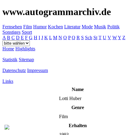
www.autogrammarchiv.de
Fernsehen
Film
Humor
Kochen
Literatur
Mode
Musik
Politik
Sonstiges
Sport
A
B
C
D
E
F
G
H
I
J
K
L
M
N
O
P
Q
R
S
Sch
St
T
U
V
W
Y
Z
Home
Highlights
Statistik
Sitemap
Datenschutz
Impressum
Links
Name
Lotti Huber
Genre
Film
Erhalten
1993