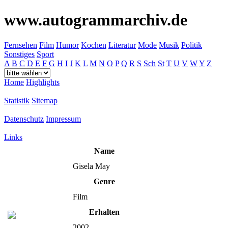
www.autogrammarchiv.de
Fernsehen
Film
Humor
Kochen
Literatur
Mode
Musik
Politik
Sonstiges
Sport
A
B
C
D
E
F
G
H
I
J
K
L
M
N
O
P
Q
R
S
Sch
St
T
U
V
W
Y
Z
Home
Highlights
Statistik
Sitemap
Datenschutz
Impressum
Links
Name
Gisela May
Genre
Film
Erhalten
2002