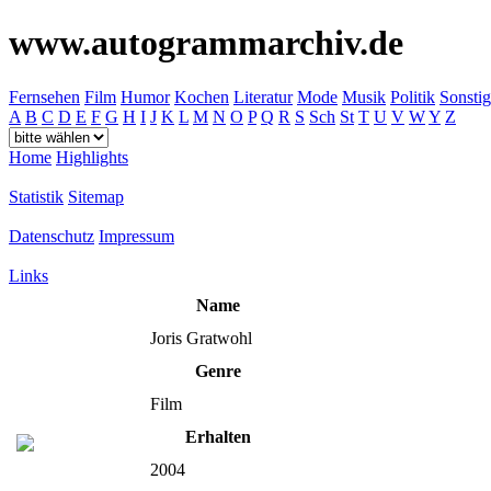
www.autogrammarchiv.de
Fernsehen
Film
Humor
Kochen
Literatur
Mode
Musik
Politik
Sonstig
A
B
C
D
E
F
G
H
I
J
K
L
M
N
O
P
Q
R
S
Sch
St
T
U
V
W
Y
Z
Home
Highlights
Statistik
Sitemap
Datenschutz
Impressum
Links
Name
Joris Gratwohl
Genre
Film
Erhalten
2004