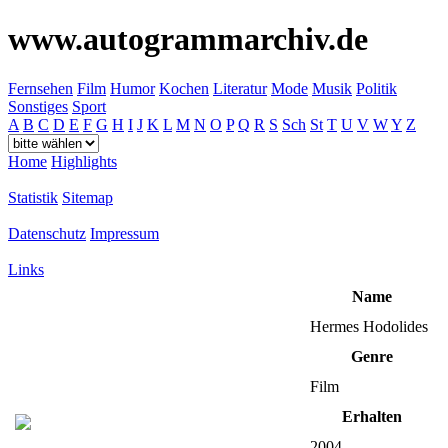
www.autogrammarchiv.de
Fernsehen
Film
Humor
Kochen
Literatur
Mode
Musik
Politik
Sonstiges
Sport
A
B
C
D
E
F
G
H
I
J
K
L
M
N
O
P
Q
R
S
Sch
St
T
U
V
W
Y
Z
Home
Highlights
Statistik
Sitemap
Datenschutz
Impressum
Links
Name
Hermes Hodolides
Genre
Film
Erhalten
2004