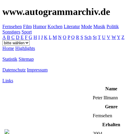
www.autogrammarchiv.de
Fernsehen
Film
Humor
Kochen
Literatur
Mode
Musik
Politik
Sonstiges
Sport
A
B
C
D
E
F
G
H
I
J
K
L
M
N
O
P
Q
R
S
Sch
St
T
U
V
W
Y
Z
Home
Highlights
Statistik
Sitemap
Datenschutz
Impressum
Links
Name
Peter Illmann
Genre
Fernsehen
Erhalten
2004