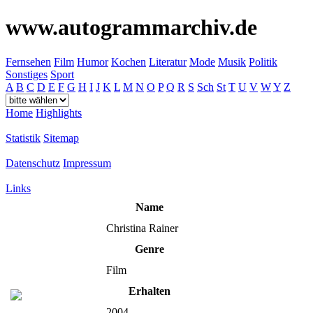
www.autogrammarchiv.de
Fernsehen
Film
Humor
Kochen
Literatur
Mode
Musik
Politik
Sonstiges
Sport
A
B
C
D
E
F
G
H
I
J
K
L
M
N
O
P
Q
R
S
Sch
St
T
U
V
W
Y
Z
Home
Highlights
Statistik
Sitemap
Datenschutz
Impressum
Links
Name
Christina Rainer
Genre
Film
Erhalten
2004