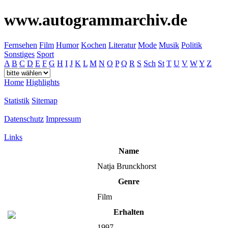
www.autogrammarchiv.de
Fernsehen
Film
Humor
Kochen
Literatur
Mode
Musik
Politik
Sonstiges
Sport
A
B
C
D
E
F
G
H
I
J
K
L
M
N
O
P
Q
R
S
Sch
St
T
U
V
W
Y
Z
Home
Highlights
Statistik
Sitemap
Datenschutz
Impressum
Links
Name
Natja Brunckhorst
Genre
Film
Erhalten
1997