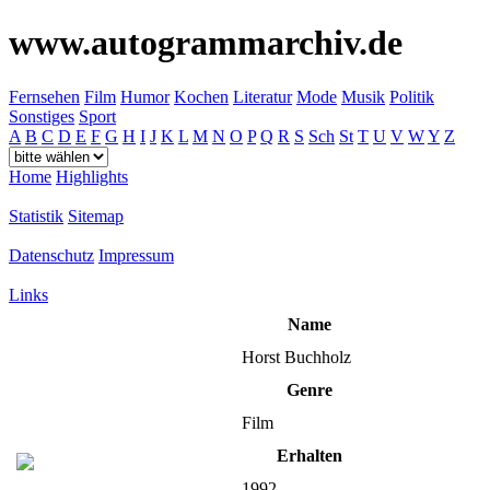
www.autogrammarchiv.de
Fernsehen
Film
Humor
Kochen
Literatur
Mode
Musik
Politik
Sonstiges
Sport
A
B
C
D
E
F
G
H
I
J
K
L
M
N
O
P
Q
R
S
Sch
St
T
U
V
W
Y
Z
Home
Highlights
Statistik
Sitemap
Datenschutz
Impressum
Links
Name
Horst Buchholz
Genre
Film
Erhalten
1992