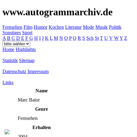
www.autogrammarchiv.de
Fernsehen
Film
Humor
Kochen
Literatur
Mode
Musik
Politik
Sonstiges
Sport
A
B
C
D
E
F
G
H
I
J
K
L
M
N
O
P
Q
R
S
Sch
St
T
U
V
W
Y
Z
Home
Highlights
Statistik
Sitemap
Datenschutz
Impressum
Links
Name
Marc Bator
Genre
Fernsehen
Erhalten
2004