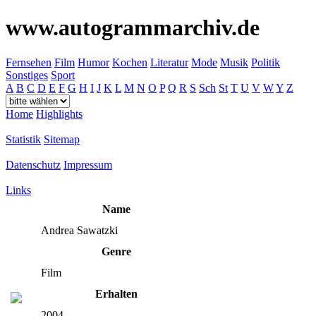
www.autogrammarchiv.de
Fernsehen
Film
Humor
Kochen
Literatur
Mode
Musik
Politik
Sonstiges
Sport
A
B
C
D
E
F
G
H
I
J
K
L
M
N
O
P
Q
R
S
Sch
St
T
U
V
W
Y
Z
Home
Highlights
Statistik
Sitemap
Datenschutz
Impressum
Links
Name
Andrea Sawatzki
Genre
Film
Erhalten
2004